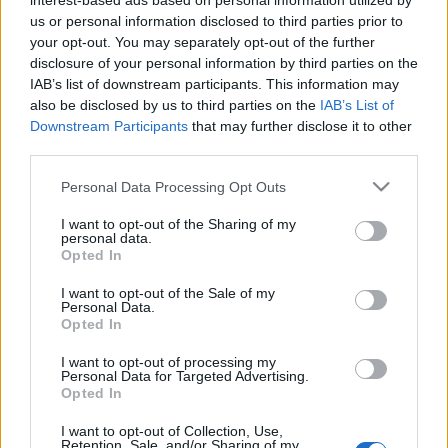
interest-based ads based on personal information utilized by
Kritika
us or personal information disclosed to third parties prior to
your opt-out. You may separately opt-out of the further
Érzelmi zsarolás II.
disclosure of your personal information by third parties on the
IAB’s list of downstream participants. This information may
– A függőség a zsarolás ikertestvére? –
also be disclosed by us to third parties on the
IAB’s List of
Downstream Participants
that may further disclose it to other
third parties.
Előző fejezetünkben felszínesen tárgyaltuk a rejtett
érzelmi ...
Please note that this website/app uses one or more Google
Personal Data Processing Opt Outs
services and may gather and store information including but
Művészeti rovat: Művészet más
not limited to your visit or usage behaviour. You may click to
I want to opt-out of the Sharing of my
personal data.
grant or deny consent to Google and its third-party tags to
szemmel
Opted In
use your data for below specified purposes in below Google
consent section.
tina szerkesztő
•
2010. május 25.
0
I want to opt-out of the Sale of my
Personal Data.
Opted In
I want to opt-out of processing my
Művészet más szemmel
Personal Data for Targeted Advertising.
Opted In
A legizgalmasabb dolgok mindig váratlanul és
I want to opt-out of Collection, Use,
felkészületlenül érik az embert. Szerintem tökéletes példa erre, az
Retention, Sale, and/or Sharing of my