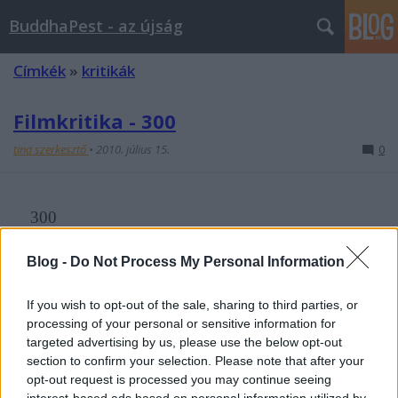
BuddhaPest - az újság
Címkék
»
kritikák
Filmkritika - 300
tina szerkesztő
•
2010. július 15.
0
300
Zack Snyder amerikai rendező csaknem kétórás filmje
Blog -
Do Not Process My Personal Information
az ókori görög-perzsa háború egyik legnevezetesebb
eseményét, a thermopülai csatát ...
If you wish to opt-out of the sale, sharing to third parties, or
processing of your personal or sensitive information for
Kritika - Érzelmi zsarolás 2.
targeted advertising by us, please use the below opt-out
section to confirm your selection. Please note that after your
tina szerkesztő
•
2010. június 06.
0
opt-out request is processed you may continue seeing