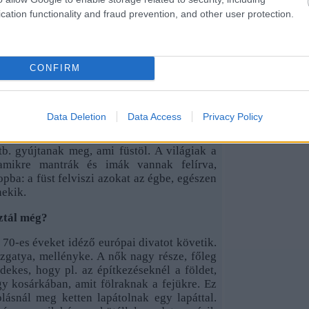
cation functionality and fraud prevention, and other user protection.
lkoztál"…
zobrával Bir-ben egy nyingmapa kolostorban.
úgy néz ki, mintha életnagyságban ott ülne a
CONFIRM
lajánlás Dolanji-ban, ráadásul a nyugati
Data Deletion
Data Access
Privacy Policy
helye – ami a fő védelmező helye is egyúttal.
tb. gyújtanak meg, ami füstöl. A világiak a
, amikre mantrák és imák vannak felírva,
pba: a füst felviszi azokat az égbe, egészen
nekik.
ztál még?
, 70-es éveket idéző európai divatot követik.
ézgatya, mellényke. A nők nagy része, főleg
rdekes, hogy pl. az építkezéseknél a földet,
gy kosárkában, amit fölraknak a fejükre. Ez
olásnál meg ketten lapátolnak egy lapáttal.