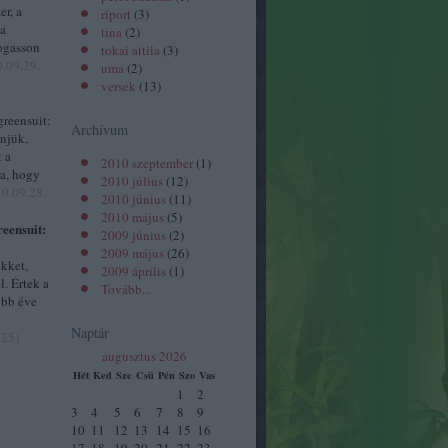
er, a
riport
(
3
)
 a
tina
(
2
)
togasson
tokai attila
(
3
)
.09.29.
uma
(
2
)
versek
(
13
)
reensuit:
Archívum
önjük,
 a
2010 szeptember
(
1
)
ra, hogy
2010 július
(
12
)
0.09.28.
2010 június
(
11
)
2010 május
(
5
)
eensuit:
2009 június
(
2
)
2009 május
(
26
)
ikket,
2009 április
(
1
)
. Értek a
Tovább
...
öbb éve
Naptár
:25
)
augusztus 2026
Hét
Ked
Sze
Csü
Pén
Szo
Vas
1
2
3
4
5
6
7
8
9
10
11
12
13
14
15
16