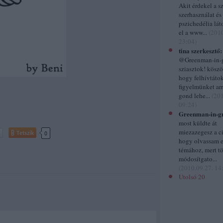
Akit érdekel a sz
szerhasználat és
pszichedélia lá
el a www...
(
2010
23:04
)
tina szerkesztő:
@Greenman-in-g
sziasztok! kösz
hogy felhívtátok
figyelmünket ar
gond lehe...
(
201
09:24
)
Greenman-in-gr
most küldte át
miezazegesz a c
Tetszik
0
hogy olvassam el
témához, mert t
módosítgato...
(
2010.09.27. 14
Utolsó 20