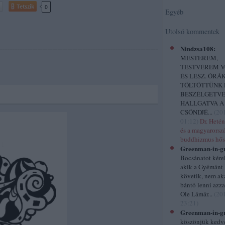
Tetszik
0
Egyéb
Utolsó kommentek
Nindzsa108:
MESTEREM,
TESTVÉREM V
ÉS LESZ. ÓRÁ
TÖLTÖTTÜNK 
BESZÉLGETVE
HALLGATVA A
CSÖNDJÉ...
(
201
01:12
)
Dr. Heté
és a magyarorsz
buddhizmus hős
Greenman-in-gr
Bocsánatot kére
akik a Gyémánt 
követik, nem ak
bántó lenni azza
Ole Lámár...
(
201
23:21
)
Greenman-in-gr
köszönjük kedve