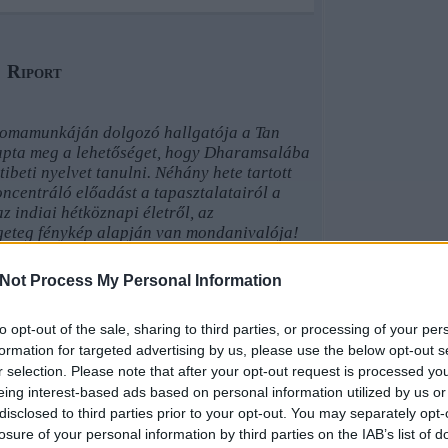
Riport
lomamunkáján dolgozó hallgatója a Tan
apta meg a lehetőséget, hogy Dharamsalába
tibeti nyelvet tanulni. Néhány hete tartott
ncentráló előadást a tapasztalatairól a
 indiai hétköznapi életről, az
ngeteg fénykép alapján van mondanivalója!
Not Process My Personal Information
 múlott az utad…
lna menni, de bizonytalan voltam, hogy miért
to opt-out of the sale, sharing to third parties, or processing of your per
ány, hiszen nem is tudtam olyan jól angolul.
formation for targeted advertising by us, please use the below opt-out s
csében nem hiszek –, mert pont akkor jött
ek
r selection. Please note that after your opt-out request is processed y
Budapestre a Gyütő kolostorból, és akkor
eing interest-based ads based on personal information utilized by us or
-e segíteni meghívólevelet küldeni, és
disclosed to third parties prior to your opt-out. You may separately opt-
És mondták, hogy de, tudnak.
losure of your personal information by third parties on the IAB’s list of