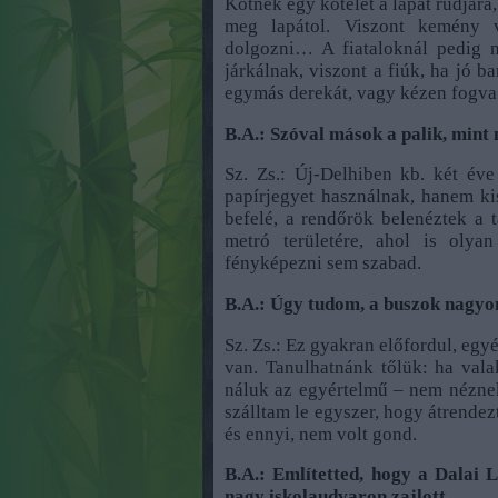
Kötnek egy kötelet a lapát rúdjára,
meg lapátol. Viszont kemény v
dolgozni… A fiataloknál pedig 
járkálnak, viszont a fiúk, ha jó b
egymás derekát, vagy kézen fogva 
B.A.: Szóval mások a palik, mint
Sz. Zs.: Új-Delhiben kb. két év
papírjegyet használnak, hanem k
befelé, a rendőrök belenéztek a 
metró területére, ahol is olyan
fényképezni sem szabad.
B.A.: Úgy tudom, a buszok nagyon
Sz. Zs.: Ez gyakran előfordul, eg
van. Tanulhatnánk tőlük: ha vala
náluk az egyértelmű – nem néznek
szálltam le egyszer, hogy átrendez
és ennyi, nem volt gond.
B.A.: Említetted, hogy a Dalai L
nagy iskolaudvaron zajlott.