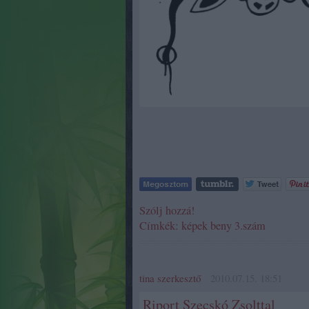
Szólj hozzá!
Címkék:
képek
beny
3.szám
tina szerkesztő
2010.07.15. 18:51
Riport Szecskó Zsolttal