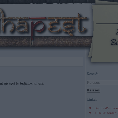
Keresés
újságot le tudjátok tölteni.
Linkek
BuddhaPest hon
a TKBF honlapj