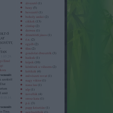
átvezető
(
1
)
beny
(
5
)
bevezető
(
1
)
boholy anikó
(
2
)
cikkek
(
13
)
címlap
(
2
)
derwen
(
1
)
OLT Ő
dömötörfi jános
(
1
)
KAT
é.n.
(
2
)
EGYÜTT,
egyéb
(
2
)
,
film
(
2
)
 TAN
gondolat ébresztők
(
3
)
1.05.29.
haikuk
(
1
)
nyi Ernő
képek
(
10
)
ági
kérdések a válaszra
(
2
)
kora
kritikák
(
4
)
eensuit:
művészeti rovat
(
1
)
k azoktól
nagy viktor
(
1
)
Utat
nana lau
(
1
)
artam
nlp
(
1
)
l amit
novellák
(
4
)
0.10.14.
orosz kata
(
1
)
p.á.
(
3
)
eensuit:
papp krisztián
(
1
)
s Tina.
percbuddhák
(
1
)