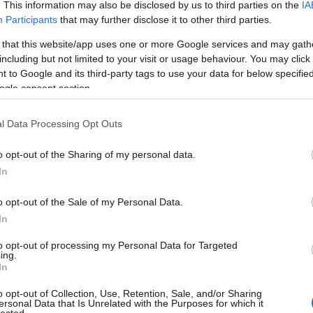
. This information may also be disclosed by us to third parties on the
IA
lt.
Participants
that may further disclose it to other third parties.
en laktam, tibetiek között, ott van a Dalai
 that this website/app uses one or more Google services and may gath
 más néven Tsuglhakhang.
including but not limited to your visit or usage behaviour. You may click 
 to Google and its third-party tags to use your data for below specifi
B.A.: Hogy telt egy napod?
ogle consent section.
Sz. Zs.: Dharamsalában a könyvtárban
tanultam filozófiát és nyelvet. A Tashi
l Data Processing Opt Outs
Chöling kolostorban laktam, ami két
kilométerre van a könyvtártól. Reggel
o opt-out of the Sharing of my personal data.
felkeltem 6-7 között, hogy meditáljak,
In
tanuljak, majd tibeti kenyeret, azaz
paklebet reggeliztem. Két fajtája van, az
ízetlen, és az édes. Gyakran vettem tejes
o opt-out of the Sale of my Personal Data.
teát (chai) is, az nem volt drága, és
In
nagyon finom. Majd 10-től 11-ig volt a
tibeti nyelv, 11-től délig buddhista
to opt-out of processing my Personal Data for Targeted
ing.
filozófia. Az ebéd minden nap ugyanaz
In
volt: rizs (táli), párolt zöldség, és dhal
(szósz). Utána lementem megint
o opt-out of Collection, Use, Retention, Sale, and/or Sharing
magánórára. Volt időszak, mikor több
ersonal Data that Is Unrelated with the Purposes for which it
órát is felvettem.
lected.