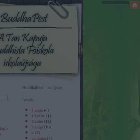
BuddhaPest - az újság
Írások
1.szám
(
6
)
10.szám
(
1
)
2.szám
(
12
)
3.szám
(
10
)
lapja
a.
(
2
)
a
aforizma
(
1
)