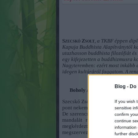
Szecskó Zsolt
, a TKBF éppen dip
Kapuja Buddhista Alapítványtól k
utazhasson buddhista filozófiát és 
egy kifejezetten a buddhizmusra ko
Nagyteremben: ezért most inkább az
idegen kultúráról faggatom. A re
Blog -
Do 
Boholy Anikó: A „véletlenen”
Szecskó Zsolt: Igen. Szerettem vo
If you wish 
pont nekem adna pénzt egy alapítv
sensitive in
De szerencsém volt – bár a szeren
confirm you
mandalát rajzolni szerzetesek 
continue se
megkérdeztem, hogy nem tudnak
information 
megszervezni, hogy hol tanuljak. 
further disc