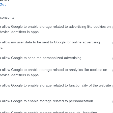
Out
 mandalát.
consents
ítik, és aztán kifestik. Megformálták a kis
t is. Az istenség is meg van formálva belül.
o allow Google to enable storage related to advertising like cookies on
ítést és kifelé haladnak, és nyitva vannak a
evice identifiers in apps.
o allow my user data to be sent to Google for online advertising
nbség egy ottani és egy „hazai” buddhista
s.
bség, ami a légkörből és a beszélgetésekből
to allow Google to send me personalized advertising.
őtt bárki mélyebben elmerülne az üresség és
ában, először meg kell élnie, és alkalmaznia
o allow Google to enable storage related to analytics like cookies on
l emberibbé és megközelíthetőbbé teszi a
evice identifiers in apps.
o allow Google to enable storage related to functionality of the website
meglepő helyen láttam egy Coca-Colás
nji-ban az ebédlőnkben lévő oltárra az egyik
o allow Google to enable storage related to personalization.
é. Gondolom abból indult ki, hogy ő nagyon
o allow Google to enable storage related to security, including