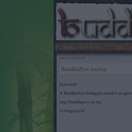
tina szerkesztő
2010.09.28. 09:32
BuddhaPest honlap
Sziasztok!
A BuddhaPest honlapján minden megjelent 
http://buddhapest.uw.hu/
Jó böngészést!