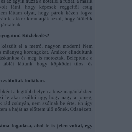
 és az egyik húzza a kötéllel a rudat, a másik
olt látni, hogy képesek reggeltől estig
nem láttam olyat, hogy párok kézen fogva
arátok, akkor kimutatják azzal, hogy átölelik
járkálnak.
 nyugaton! Közlekedés?
e készült el a metró, nagyon modern! Nem
is műanyag korongokat. Amikor elindultunk
táskánkba és meg is motoztak. Beléptünk a
 táblát láttunk, hogy köpködni tilos, és
 zsúfoltak Indiában.
yébként a legtöbb helyen a busz magánkézben
ki le akar szállni úgy, hogy nagy a tömeg,
 rád csúnyán, nem szólnak be érte. Én úgy
tem a haját az előttem ülő nőnek. Odanézett,
áma fogadása, ahol te is jelen voltál, egy