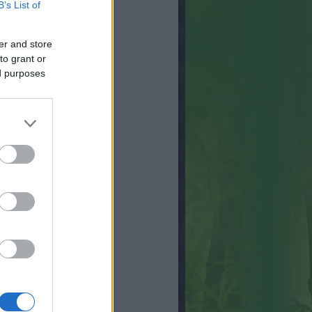
B’s List of
er and store
to grant or
ed purposes