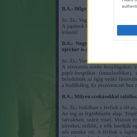
authenti
B.A.: Dilgó Khjence-vel is "talá
Sz. Zs.: Vagy legalábbis a viaszs
A japánok készítették, és tényleg 
trónon!
B.A.: Nagyon látványos a füstfe
újévkor is áldoztak!
Sz. Zs.: Van ennek egy kifejezett 
A szertartás során fenyőágakat, s
papír-lungtákat (imazászlókat)
beledobták az égig nyúló füstoszlo
a buddhákig. Ez jószerencsét hoz 
B.A.: Milyen szokásokkal találko
Sz. Zs.: Indiában a férfiak a 60-as
Az ing az legtöbbször alap. Trap
falvakban, szárit visel. Viszont é
köveket, sziklát, a nők hordják e
női munka ott. A férfiak a lapát