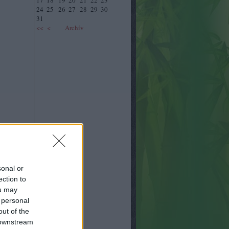
17
18
19
20
21
22
23
24
25
26
27
28
29
30
31
<<
<
Archív
sonal or
ection to
ou may
 personal
out of the
 downstream