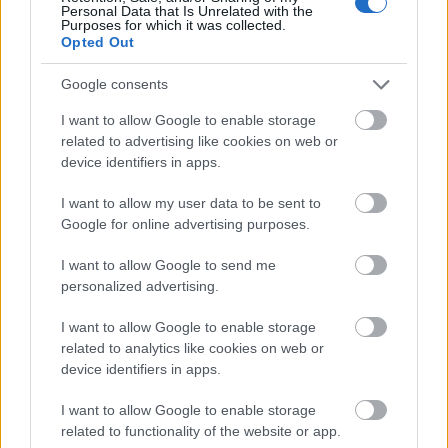
üvölt le a púposnak. – Hol van az új gyerek?
Personal Data that Is Unrelated with the
Purposes for which it was collected.
Opted Out
– Kiment WC-re, és nem jött vissza. Lehet, hogy
meglépett. – válaszolt Kvázi.
Google consents
– Nem baj, akkor… Meg akarja ölni a titkárnőmet? –
I want to allow Google to enable storage
kérdezi a gondolattól felcsillanó szemekkel. – Pirike!
related to advertising like cookies on web or
device identifiers in apps.
Belép egy, az átlag számára dekoratív, de valójában
I want to allow my user data to be sent to
igen agyonhasznált nő, akin több volt a plasztika, mint a
Google for online advertising purposes.
ruha.
I want to allow Google to send me
– Igen, főnökúr!
personalized advertising.
– Üljön az asztalra, Pirike! – Ernőhöz fordul. – Meg
I want to allow Google to enable storage
akarja erőszakolni előtte?
related to analytics like cookies on web or
device identifiers in apps.
– Esetleg utána!
I want to allow Google to enable storage
– Engem? – kérdezi Pirike.
related to functionality of the website or app.