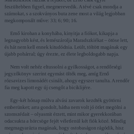
feszültebben figyel, megmerevedik. A tévé csak mondja a
számokat, s a szokványos buta zene most a világ legjobban
megkomponált műve: 33; 6; 90; 16.
Ernő kirohan a konyhába, kinyitja a fiókot, kikapja a
legnagyobb kést, és lemészárolja Maradszkiékat – ötöse lett,
és hát nem kell ennek kitudódnia. Leült, töltött magának egy
újabb pohárral; úgy érezte, ez élete legboldogabb napja.
Nem volt nehéz eltussolni a gyilkosságot, a rendőrségi
jegyzőkönyv szerint egymást ölték meg, amíg Ernő
rózsavizes limonádét csinált, ahogy egyszer tanulta. A rendőr
fia meg kapott egy új csengőt a biciklijére.
Egy-két hónap múlva alvási zavarok kezdték gyötörni
emberünket; arra gondolt, hátha nem volt jó ötlet megölni a
szomszédait – olyasmit érzett, mint mikor gyerekkorában
odacsukta a hörcsöge fejét véletlenül két fiók közé. Mindig
megmagyarázta magának, hogy ostobaságon rágódik, hisz