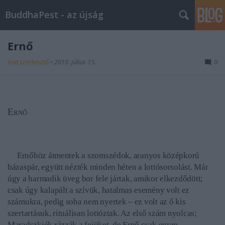
BuddhaPest - az újság
Ernő
tina szerkesztő
•
2010. július 15.
0
Ernő
Ernőhöz átmentek a szomszédok, aranyos középkorú
házaspár, együtt nézték minden héten a lottósorsolást. Már
úgy a harmadik üveg bor fele jártak, amikor elkezdődött;
csak úgy kalapált a szívük, hatalmas esemény volt ez
számukra, pedig soha nem nyertek – ez volt az ő kis
szertartásuk, rituálisan lottóztak. Az első szám nyolcas;
Maradszkiék rázzák a fejüket, de Ernő csak egyre