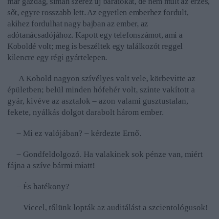
már gazdag, simán szerez új barátokat, de nem múlt az érzés,
sőt, egyre rosszabb lett. Az egyetlen emberhez fordult,
akihez fordulhat nagy bajban az ember, az
adótanácsadójához. Kapott egy telefonszámot, ami a
Koboldé volt; meg is beszéltek egy találkozót reggel
kilencre egy régi gyártelepen.
A Kobold nagyon szívélyes volt vele, körbevitte az
épületben; belül minden hófehér volt, szinte vakított a
gyár, kivéve az asztalok – azon valami gusztustalan,
fekete, nyálkás dolgot darabolt három ember.
– Mi ez valójában? – kérdezte Ernő.
– Gondfeldolgozó. Ha valakinek sok pénze van, miért
fájna a szíve bármi miatt!
– És hatékony?
– Viccel, tőlünk lopták az auditálást a szcientológusok!