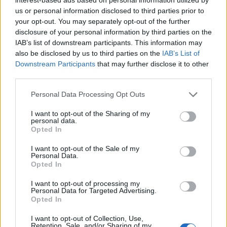
A Kobold nevetésben tört ki.
us or personal information disclosed to third parties prior to
your opt-out. You may separately opt-out of the further
– Akárhányszor. Most üljön le szépen, tartsa a gépet a
disclosure of your personal information by third parties on the
szívéhez, sötétben lesz, így könnyebb a rossz dolgokra
IAB’s list of downstream participants. This information may
koncentrálni, aztán lesz egy nagy villanás, és az ön
also be disclosed by us to third parties on the
IAB’s List of
lelkiismerete tiszta.
Downstream Participants
that may further disclose it to other
third parties.
– Hát kezdjük! – Ernő leül és hagyja, hogy az ígért
Please note that this website/app uses one or more Google
Personal Data Processing Opt Outs
módon végigfussanak az események.
services and may gather and store information including but
not limited to your visit or usage behaviour. You may click to
I want to opt-out of the Sharing of my
– Hát ez nagyon jó, nem érzek bűntudatot; úgy érzem,
personal data.
grant or deny consent to Google and its third-party tags to
Opted In
bármit megtehetek – mondta az esemény után.
use your data for below specified purposes in below Google
consent section.
I want to opt-out of the Sale of my
– Nana… az új rossz tettek megint csak bántani fogják.
Personal Data.
Ki akarja próbálni?
Opted In
I want to opt-out of processing my
– Jó lenne!
Personal Data for Targeted Advertising.
Opted In
– Természetes, és ez a cég ajándéka. Öljük meg az új
I want to opt-out of Collection, Use,
fiút –mondja a legnagyobb természetességgel. – Kvázi! –
Retention, Sale, and/or Sharing of my