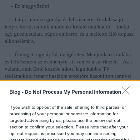
– Ez meggyőzött!
– Látja, minden gondja és lelkiismeret-furdalása jó
helyre kerül, nálunk mindenki kiváló munkaerő. – mutat
egy gusztustalan, púpos emberre, és a mellette álló kopasz
alkoholistára.
– Ő meg itt egy új fiú, de ígéretes. Menjünk az irodába
és felkészítem az eseményre. Itt van ez a szerkezet. – Az a
valami, amit Ernő kezébe adott, leginkább a TV
reklámokból ismert hasizom erősítőre hasonlított (amivel
nem kell felülést csinálni), csak metálezüst színben
csillogott.
Blog -
Do Not Process My Personal Information
– Kicsit furcsán érzem most magam.
If you wish to opt-out of the sale, sharing to third parties, or
processing of your personal or sensitive information for
– Ne aggódjon, sokszorosan tesztelt!
targeted advertising by us, please use the below opt-out
section to confirm your selection. Please note that after your
– És többszörösen is elvégezhető, ha véletlenül…
opt-out request is processed you may continue seeing
interest-based ads based on personal information utilized by