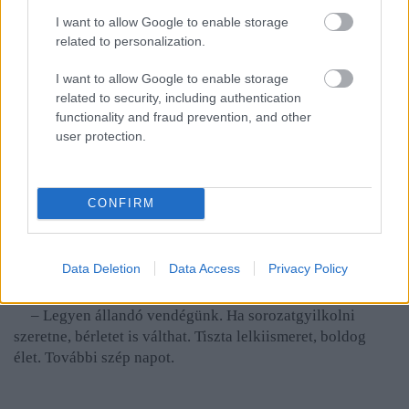
– Ne akadékoskodjon, tudja, hogy nem szeretem a
I want to allow Google to enable storage
folyton elégedetlen alkalmazottakat!
related to personalization.
– Rendben főnökúr!
I want to allow Google to enable storage
related to security, including authentication
Mikor Ernő rendre végzett minden tennivalóval,
functionality and fraud prevention, and other
user protection.
bambán elkezdett maga elé bámulni.
– Most milyen érzés?
CONFIRM
– Kicsit bánt a dolog!
Újra végigcsinálják a ceremóniát, majd a Kobold
Data Deletion
Data Access
Privacy Policy
kikíséri a kapuhoz.
– Legyen állandó vendégünk. Ha sorozatgyilkolni
szeretne, bérletet is válthat. Tiszta lelkiismeret, boldog
élet. További szép napot.